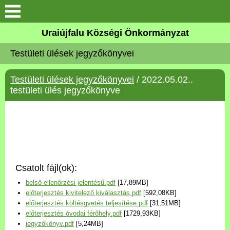
Köszöntő
Uraiújfalu Községi Önkormányzat
Testületi ülések jegyzőkönyvei
Elérhetőségek
Testületi ülések jegyzőkönyvei
/ 2022.05.02..
Uraiújfalu
testületi ülés jegyzőkönyve
Önkormányzat
Közös Önkormányzati
Hivatal
Csatolt fájl(ok):
Választási információk
belső ellenőrzési jelentésű.pdf
[17,89MB]
előterjesztés kivitelező kiválasztás.pdf
[592,08KB]
Versenyképes Járások
előterjesztés költésgvetés teljesítése.pdf
[31,51MB]
Program
előterjesztés óvodai férőhely.pdf
[1729,93KB]
jegyzőkönyv.pdf
[5,24MB]