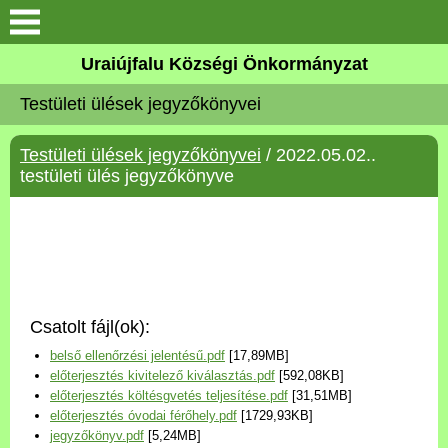
Köszöntő
Uraiújfalu Községi Önkormányzat
Testületi ülések jegyzőkönyvei
Elérhetőségek
Testületi ülések jegyzőkönyvei
/ 2022.05.02..
Uraiújfalu
testületi ülés jegyzőkönyve
Önkormányzat
Közös Önkormányzati
Hivatal
Csatolt fájl(ok):
Választási információk
belső ellenőrzési jelentésű.pdf
[17,89MB]
előterjesztés kivitelező kiválasztás.pdf
[592,08KB]
Versenyképes Járások
előterjesztés költésgvetés teljesítése.pdf
[31,51MB]
Program
előterjesztés óvodai férőhely.pdf
[1729,93KB]
jegyzőkönyv.pdf
[5,24MB]