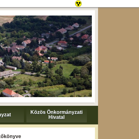
Közös Önkormányzati
yzat
Hivatal
gyzőkönyve