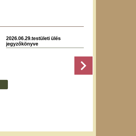
2026.06.29.testületi ülés
2023.0
jegyzőkönyve
jegyz
Részletek