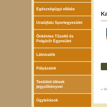
Egészségügyi ellátás
K
Uraiújfalu Sportegyesület
Önkéntes Tűzoltó és
Polgárőr Egyesület
Látnivalók
Pályázatok
Testületi ülések
jegyzőkönyvei
«
Vi
Ügyleírások