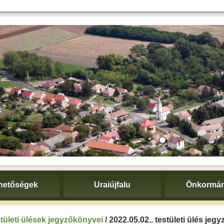
hetőségek
Uraiújfalu
Önkormán
tületi ülések jegyzőkönyvei
/ 2022.05.02.. testületi ülés je