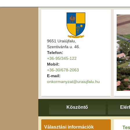
9651 Uraiújfalu,
Szentivánfa u. 46.
Telefon:
+36-95/345-122
Mobil:
+36-30/678-2063
E-mail:
onkormanyzat@uraiujfalu.hu
Köszöntő
Elér
Választási információk
Tes