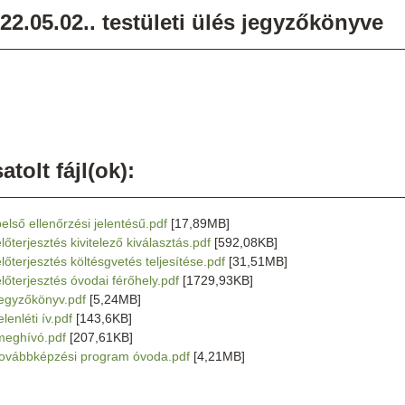
22.05.02.. testületi ülés jegyzőkönyve
atolt fájl(ok):
belső ellenőrzési jelentésű.pdf
[17,89MB]
lőterjesztés kivitelező kiválasztás.pdf
[592,08KB]
előterjesztés költésgvetés teljesítése.pdf
[31,51MB]
előterjesztés óvodai férőhely.pdf
[1729,93KB]
jegyzőkönyv.pdf
[5,24MB]
elenléti ív.pdf
[143,6KB]
meghívó.pdf
[207,61KB]
továbbképzési program óvoda.pdf
[4,21MB]