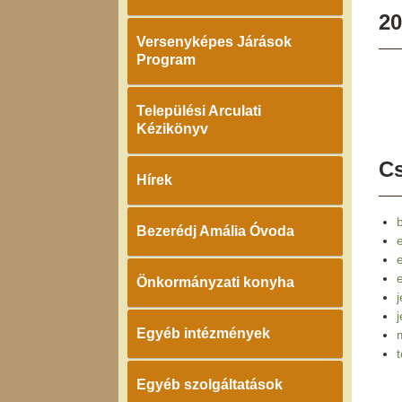
20
Versenyképes Járások
Program
Települési Arculati
Kézikönyv
Cs
Hírek
Bezerédj Amália Óvoda
e
Önkormányzati konyha
j
Egyéb intézmények
Egyéb szolgáltatások