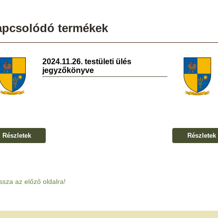
apcsolódó termékek
2024.11.26. testületi ülés
jegyzőkönyve
Részletek
Részletek
ssza az előző oldalra!