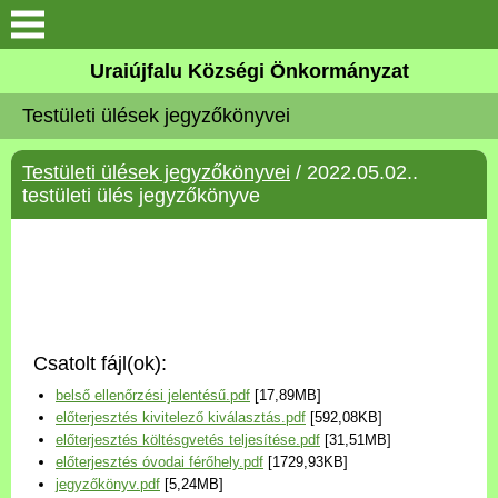
Köszöntő
Uraiújfalu Községi Önkormányzat
Testületi ülések jegyzőkönyvei
Elérhetőségek
Testületi ülések jegyzőkönyvei
/ 2022.05.02..
Uraiújfalu
testületi ülés jegyzőkönyve
Önkormányzat
Közös Önkormányzati
Hivatal
Csatolt fájl(ok):
Választási információk
belső ellenőrzési jelentésű.pdf
[17,89MB]
előterjesztés kivitelező kiválasztás.pdf
[592,08KB]
Versenyképes Járások
előterjesztés költésgvetés teljesítése.pdf
[31,51MB]
Program
előterjesztés óvodai férőhely.pdf
[1729,93KB]
jegyzőkönyv.pdf
[5,24MB]