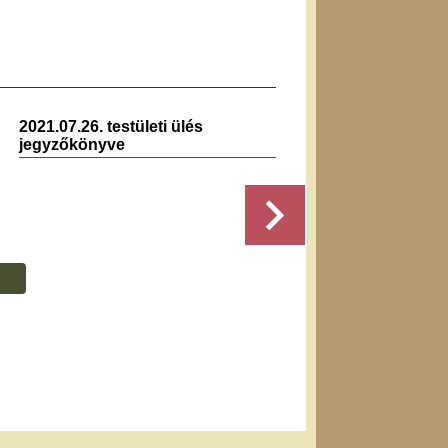
2021.07.26. testületi ülés
2
jegyzőkönyve
Részletek