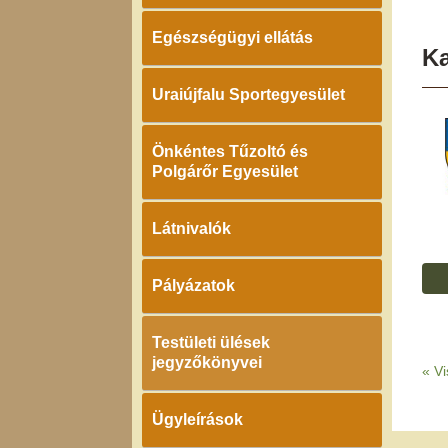
Egészségügyi ellátás
K
Uraiújfalu Sportegyesület
Önkéntes Tűzoltó és
Polgárőr Egyesület
Látnivalók
Pályázatok
Testületi ülések
jegyzőkönyvei
«
Vi
Ügyleírások