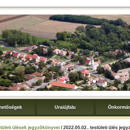
hetőségek
Uraiújfalu
Önkormán
tületi ülések jegyzőkönyvei
/ 2022.05.02.. testületi ülés je