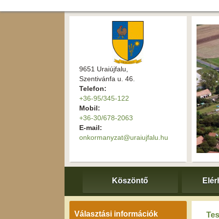
9651 Uraiújfalu,
Szentivánfa u. 46.
Telefon:
+36-95/345-122
Mobil:
+36-30/678-2063
E-mail:
onkormanyzat@uraiujfalu.hu
Köszöntő
Elér
Választási információk
Tes