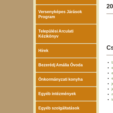
20
Versenyképes Járások
Program
Települési Arculati
Kézikönyv
Cs
Hírek
Bezerédj Amália Óvoda
e
Önkormányzati konyha
j
Egyéb intézmények
Egyéb szolgáltatások