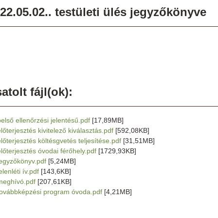
22.05.02.. testületi ülés jegyzőkönyve
atolt fájl(ok):
belső ellenőrzési jelentésű.pdf
[17,89MB]
lőterjesztés kivitelező kiválasztás.pdf
[592,08KB]
előterjesztés költésgvetés teljesítése.pdf
[31,51MB]
előterjesztés óvodai férőhely.pdf
[1729,93KB]
jegyzőkönyv.pdf
[5,24MB]
elenléti ív.pdf
[143,6KB]
meghívó.pdf
[207,61KB]
továbbképzési program óvoda.pdf
[4,21MB]