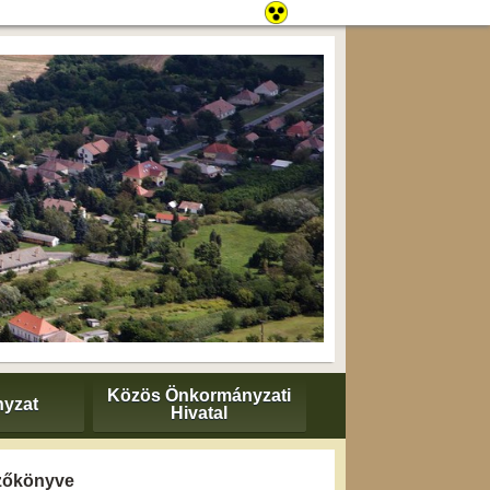
Közös Önkormányzati
yzat
Hivatal
gyzőkönyve