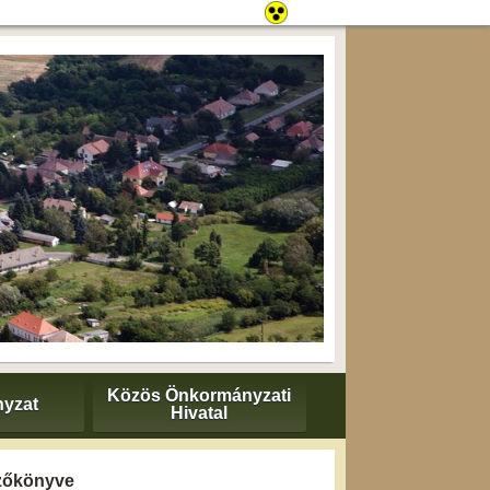
Közös Önkormányzati
yzat
Hivatal
gyzőkönyve