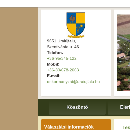
9651 Uraiújfalu,
Szentivánfa u. 46.
Telefon:
+36-95/345-122
Mobil:
+36-30/678-2063
E-mail:
onkormanyzat@uraiujfalu.hu
Köszöntő
Elér
Választási információk
Tes