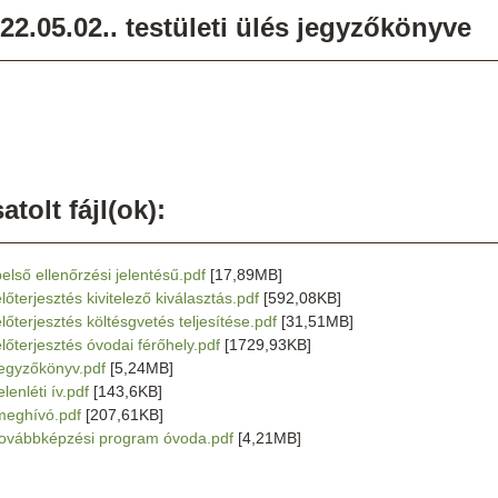
22.05.02.. testületi ülés jegyzőkönyve
atolt fájl(ok):
belső ellenőrzési jelentésű.pdf
[17,89MB]
lőterjesztés kivitelező kiválasztás.pdf
[592,08KB]
előterjesztés költésgvetés teljesítése.pdf
[31,51MB]
előterjesztés óvodai férőhely.pdf
[1729,93KB]
jegyzőkönyv.pdf
[5,24MB]
elenléti ív.pdf
[143,6KB]
meghívó.pdf
[207,61KB]
továbbképzési program óvoda.pdf
[4,21MB]