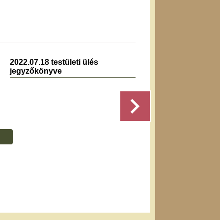
2022.07.18 testületi ülés
2023.0
jegyzőkönyve
jegyz
Részletek