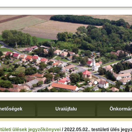
hetőségek
Uraiújfalu
Önkormán
tületi ülések jegyzőkönyvei
/ 2022.05.02.. testületi ülés je