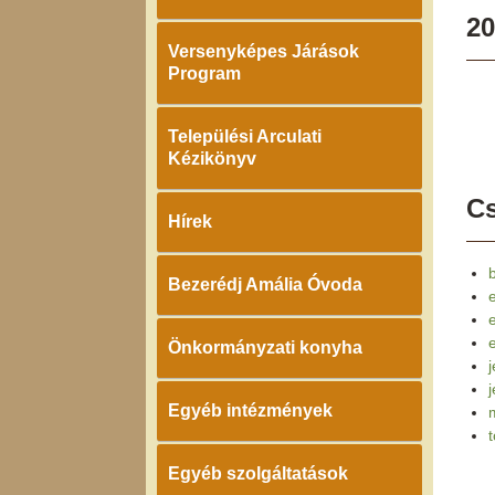
20
Versenyképes Járások
Program
Települési Arculati
Kézikönyv
Cs
Hírek
Bezerédj Amália Óvoda
e
Önkormányzati konyha
j
Egyéb intézmények
Egyéb szolgáltatások