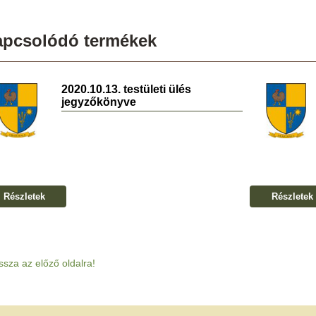
apcsolódó termékek
2020.10.13. testületi ülés
jegyzőkönyve
Részletek
Részletek
ssza az előző oldalra!