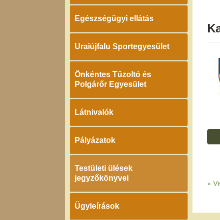
Egészségügyi ellátás
K
Uraiújfalu Sportegyesület
Önkéntes Tűzoltó és
Polgárőr Egyesület
Látnivalók
Pályázatok
Testületi ülések
jegyzőkönyvei
«
Vi
Ügyleírások