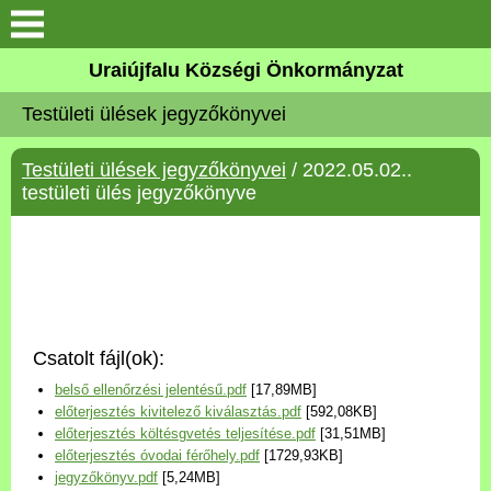
Köszöntő
Uraiújfalu Községi Önkormányzat
Testületi ülések jegyzőkönyvei
Elérhetőségek
Testületi ülések jegyzőkönyvei
/ 2022.05.02..
Uraiújfalu
testületi ülés jegyzőkönyve
Önkormányzat
Közös Önkormányzati
Hivatal
Csatolt fájl(ok):
Választási információk
belső ellenőrzési jelentésű.pdf
[17,89MB]
előterjesztés kivitelező kiválasztás.pdf
[592,08KB]
Versenyképes Járások
előterjesztés költésgvetés teljesítése.pdf
[31,51MB]
Program
előterjesztés óvodai férőhely.pdf
[1729,93KB]
jegyzőkönyv.pdf
[5,24MB]