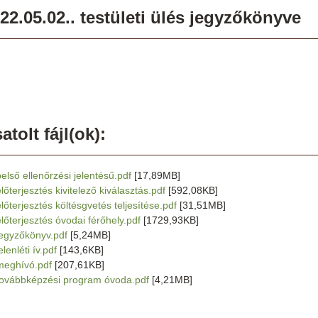
22.05.02.. testületi ülés jegyzőkönyve
atolt fájl(ok):
belső ellenőrzési jelentésű.pdf
[17,89MB]
lőterjesztés kivitelező kiválasztás.pdf
[592,08KB]
előterjesztés költésgvetés teljesítése.pdf
[31,51MB]
előterjesztés óvodai férőhely.pdf
[1729,93KB]
jegyzőkönyv.pdf
[5,24MB]
elenléti ív.pdf
[143,6KB]
meghívó.pdf
[207,61KB]
továbbképzési program óvoda.pdf
[4,21MB]