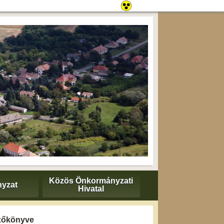
Közös Önkormányzati
yzat
Hivatal
gyzőkönyve