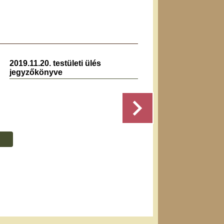
2019.11.20. testületi ülés
20
jegyzőkönyve
Részletek