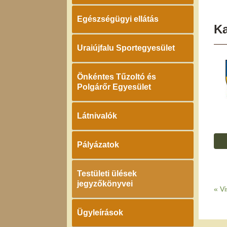
Egészségügyi ellátás
K
Uraiújfalu Sportegyesület
Önkéntes Tűzoltó és
Polgárőr Egyesület
Látnivalók
Pályázatok
Testületi ülések
jegyzőkönyvei
«
Vi
Ügyleírások