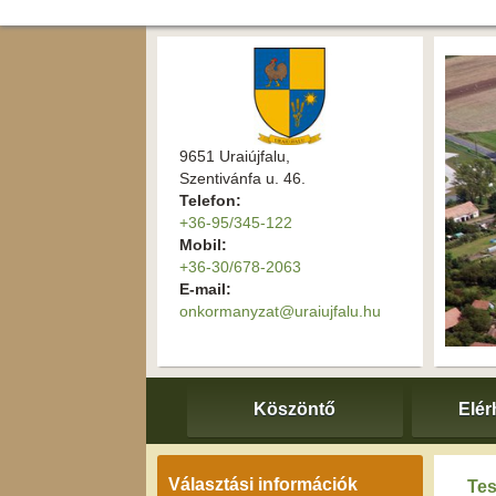
9651 Uraiújfalu,
Szentivánfa u. 46.
Telefon:
+36-95/345-122
Mobil:
+36-30/678-2063
E-mail:
onkormanyzat@uraiujfalu.hu
Köszöntő
Elér
Választási információk
Tes