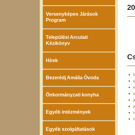
20
Versenyképes Járások
Program
Települési Arculati
Kézikönyv
Cs
Hírek
Bezerédj Amália Óvoda
e
Önkormányzati konyha
j
Egyéb intézmények
Egyéb szolgáltatások