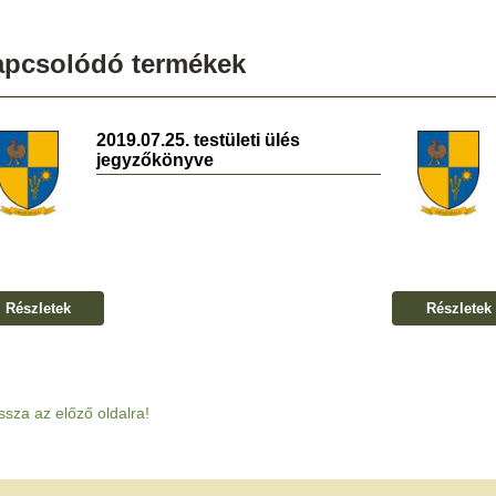
apcsolódó termékek
2019.07.25. testületi ülés
jegyzőkönyve
Részletek
Részletek
ssza az előző oldalra!