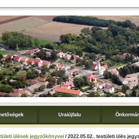
hetőségek
Uraiújfalu
Önkormán
tületi ülések jegyzőkönyvei
/ 2022.05.02.. testületi ülés je