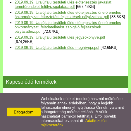
2019.09.19. Uraiújfalu testületi ülés előterjesztés javaslat
Települési Arculati
temetőrendelet felülvizsgálatára.pdf
[667,48KB]
Kézikönyv
2019.09.19. Uraiújfalu testületi ülés előterjesztés önerő emelés
önkormányzati étkeztetési fejlesztések pályázathoz.pdf
[83,5KB]
2019.09.19. Uraiújfalu testületi ülés előterjesztés önerő emelés
Hírek
önkormányzati feladatellátást szolgáló fejlesztések
pályázathoz.pdf
[72,07KB]
2019.09.19. Uraiújfalu testületi ülés jegyzőkönyve.pdf
[674,26KB]
Bezerédj Amália Óvoda
2019.09.19. Uraiújfalu testületi ülés meghívója.pdf
[42,65KB]
Önkormányzati konyha
Egyéb intézmények
Kapcsolódó termékek
Egyéb szolgáltatások
2022.11.17 testületi ülés jegyzőkönyve
Weboldalunk sütiket (cookie) használ működése
folyamán annak érdekében, hogy a legjobb
Egészségügyi ellátás
felhasználói élményt nyújthassa Önnek, valamint
Részletek
Elfogadom
a látogatottság mérése céljából. A sütik
használatát bármikor letilthatja! Erről bővebb
Uraiújfalu Sportegyesület
információkat olvashat itt:
Adatkezelési
tájékoztatónk