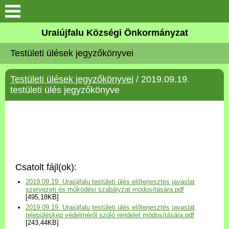
Köszöntő
Uraiújfalu Községi Önkormányzat
Testületi ülések jegyzőkönyvei
Elérhetőségek
Testületi ülések jegyzőkönyvei
/ 2019.09.19.
Uraiújfalu
testületi ülés jegyzőkönyve
Önkormányzat
Közös Önkormányzati
Hivatal
Csatolt fájl(ok):
Választási információk
2019.09.19. Uraiújfalu testületi ülés előterjesztés javaslat
szervezeti és működési szabályzat módosítására.pdf
[495,18KB]
Versenyképes Járások
2019.09.19. Uraiújfalu testületi ülés előterjesztés javaslat
Program
településkép védelméről szóló rendelet módosítására.pdf
[243,44KB]