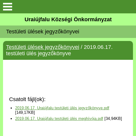
Köszöntő
Uraiújfalu Községi Önkormányzat
Testületi ülések jegyzőkönyvei
Elérhetőségek
Testületi ülések jegyzőkönyvei
/ 2019.06.17.
Uraiújfalu
testületi ülés jegyzőkönyve
Önkormányzat
Közös Önkormányzati
Hivatal
Csatolt fájl(ok):
Választási információk
2019.06.17. Uraiújfalu testületi ülés jegyzőkönyve.pdf
[149,17KB]
2019.06.17. Uraiújfalu testületi ülés meghívója.pdf
[34,94KB]
Versenyképes Járások
Program