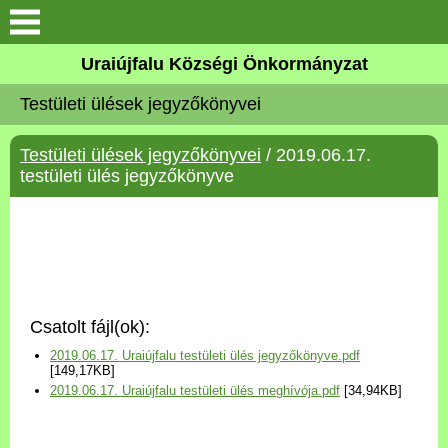
Köszöntő
Uraiújfalu Községi Önkormányzat
Testületi ülések jegyzőkönyvei
Elérhetőségek
Testületi ülések jegyzőkönyvei
/ 2019.06.17.
Uraiújfalu
testületi ülés jegyzőkönyve
Önkormányzat
Közös Önkormányzati
Hivatal
Csatolt fájl(ok):
Választási információk
2019.06.17. Uraiújfalu testületi ülés jegyzőkönyve.pdf
[149,17KB]
2019.06.17. Uraiújfalu testületi ülés meghívója.pdf
[34,94KB]
Versenyképes Járások
Program