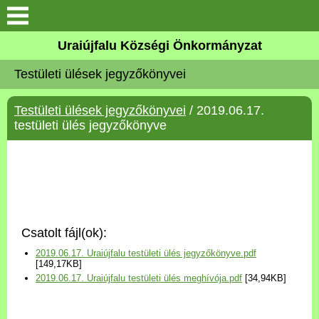
Köszöntő
Uraiújfalu Községi Önkormányzat
Testületi ülések jegyzőkönyvei
Elérhetőségek
Testületi ülések jegyzőkönyvei
/ 2019.06.17.
Uraiújfalu
testületi ülés jegyzőkönyve
Önkormányzat
Közös Önkormányzati
Hivatal
Csatolt fájl(ok):
Választási információk
2019.06.17. Uraiújfalu testületi ülés jegyzőkönyve.pdf
[149,17KB]
2019.06.17. Uraiújfalu testületi ülés meghívója.pdf
[34,94KB]
Versenyképes Járások
Program