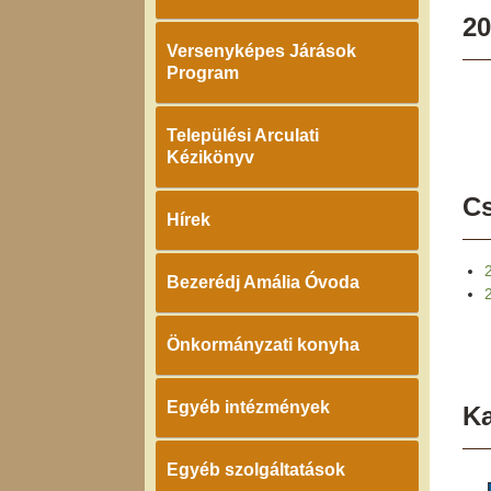
20
Versenyképes Járások
Program
Települési Arculati
Kézikönyv
Cs
Hírek
Bezerédj Amália Óvoda
Önkormányzati konyha
Egyéb intézmények
K
Egyéb szolgáltatások