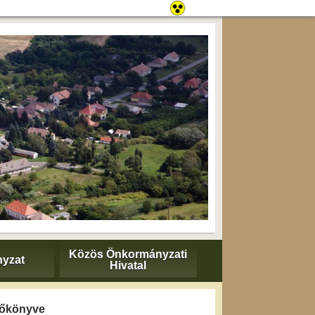
Közös Önkormányzati
yzat
Hivatal
yzőkönyve