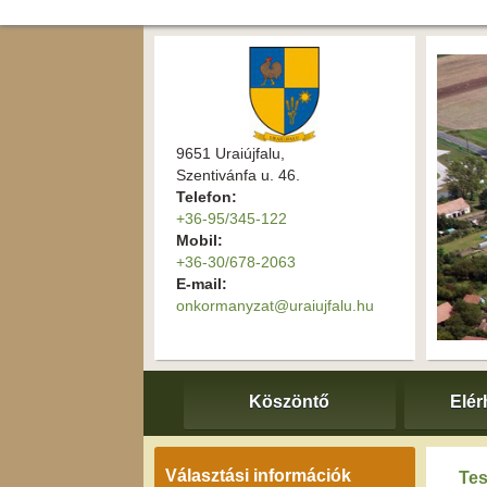
9651 Uraiújfalu,
Szentivánfa u. 46.
Telefon:
+36-95/345-122
Mobil:
+36-30/678-2063
E-mail:
onkormanyzat@uraiujfalu.hu
Köszöntő
Elér
Választási információk
Tes