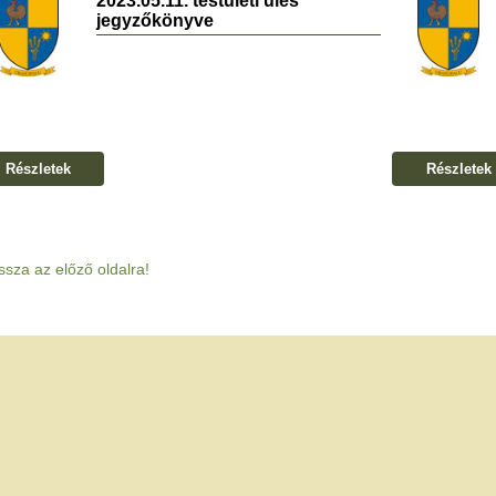
2023.05.11. testületi ülés
jegyzőkönyve
Részletek
Részletek
ssza az előző oldalra!