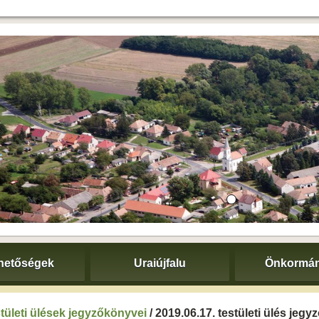
hetőségek
Uraiújfalu
Önkormán
tületi ülések jegyzőkönyvei
/ 2019.06.17. testületi ülés jeg