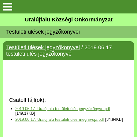
Köszöntő
Uraiújfalu Községi Önkormányzat
Testületi ülések jegyzőkönyvei
Elérhetőségek
Testületi ülések jegyzőkönyvei
/ 2019.06.17.
Uraiújfalu
testületi ülés jegyzőkönyve
Önkormányzat
Közös Önkormányzati
Hivatal
Csatolt fájl(ok):
Választási információk
2019.06.17. Uraiújfalu testületi ülés jegyzőkönyve.pdf
[149,17KB]
2019.06.17. Uraiújfalu testületi ülés meghívója.pdf
[34,94KB]
Versenyképes Járások
Program