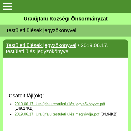
Köszöntő
Uraiújfalu Községi Önkormányzat
Testületi ülések jegyzőkönyvei
Elérhetőségek
Testületi ülések jegyzőkönyvei
/ 2019.06.17.
Uraiújfalu
testületi ülés jegyzőkönyve
Önkormányzat
Közös Önkormányzati
Hivatal
Csatolt fájl(ok):
Választási információk
2019.06.17. Uraiújfalu testületi ülés jegyzőkönyve.pdf
[149,17KB]
2019.06.17. Uraiújfalu testületi ülés meghívója.pdf
[34,94KB]
Versenyképes Járások
Program