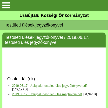
Köszöntő
Uraiújfalu Községi Önkormányzat
Testületi ülések jegyzőkönyvei
Elérhetőségek
Testületi ülések jegyzőkönyvei
/ 2019.06.17.
Uraiújfalu
testületi ülés jegyzőkönyve
Önkormányzat
Közös Önkormányzati
Hivatal
Csatolt fájl(ok):
Választási információk
2019.06.17. Uraiújfalu testületi ülés jegyzőkönyve.pdf
[149,17KB]
2019.06.17. Uraiújfalu testületi ülés meghívója.pdf
[34,94KB]
Versenyképes Járások
Program