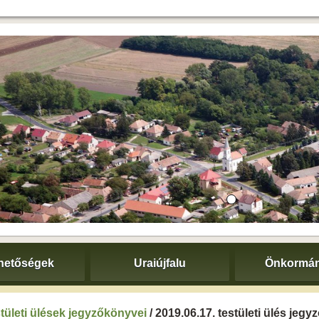
hetőségek
Uraiújfalu
Önkormán
tületi ülések jegyzőkönyvei
/ 2019.06.17. testületi ülés jeg