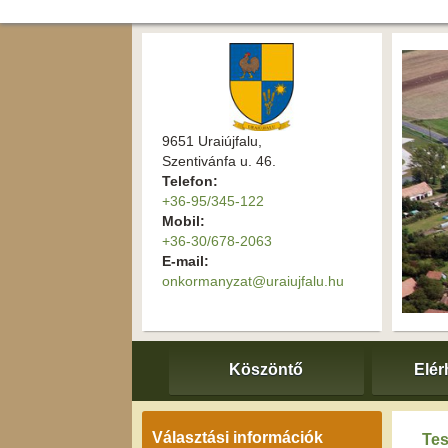
9651 Uraiújfalu,
Szentivánfa u. 46.
Telefon:
+36-95/345-122
Mobil:
+36-30/678-2063
E-mail:
onkormanyzat@uraiujfalu.hu
Köszöntő
Elér
Választási információk
Tes