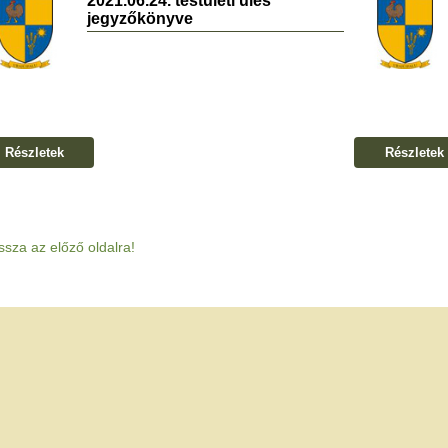
2021.06.24. testületi ülés
jegyzőkönyve
Részletek
Részletek
ssza az előző oldalra!