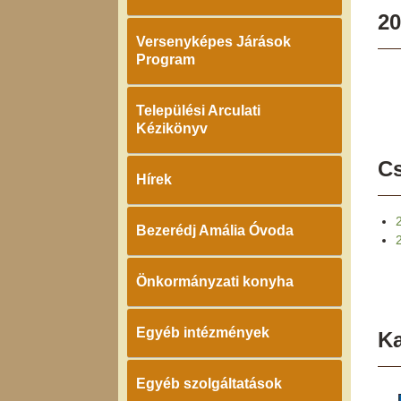
20
Versenyképes Járások
Program
Települési Arculati
Kézikönyv
Cs
Hírek
Bezerédj Amália Óvoda
Önkormányzati konyha
Egyéb intézmények
K
Egyéb szolgáltatások