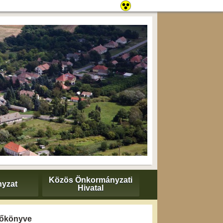
Közös Önkormányzati
yzat
Hivatal
yzőkönyve