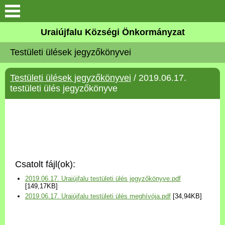
Köszöntő
Uraiújfalu Községi Önkormányzat
Testületi ülések jegyzőkönyvei
Elérhetőségek
Testületi ülések jegyzőkönyvei
/ 2019.06.17.
Uraiújfalu
testületi ülés jegyzőkönyve
Önkormányzat
Közös Önkormányzati
Hivatal
Csatolt fájl(ok):
Választási információk
2019.06.17. Uraiújfalu testületi ülés jegyzőkönyve.pdf
[149,17KB]
2019.06.17. Uraiújfalu testületi ülés meghívója.pdf
[34,94KB]
Versenyképes Járások
Program