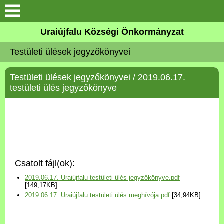
Köszöntő
Uraiújfalu Községi Önkormányzat
Testületi ülések jegyzőkönyvei
Elérhetőségek
Testületi ülések jegyzőkönyvei
/ 2019.06.17.
Uraiújfalu
testületi ülés jegyzőkönyve
Önkormányzat
Közös Önkormányzati
Hivatal
Csatolt fájl(ok):
Választási információk
2019.06.17. Uraiújfalu testületi ülés jegyzőkönyve.pdf
[149,17KB]
2019.06.17. Uraiújfalu testületi ülés meghívója.pdf
[34,94KB]
Versenyképes Járások
Program