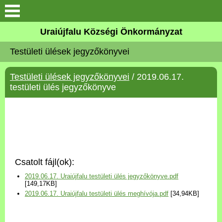
Köszöntő
Uraiújfalu Községi Önkormányzat
Testületi ülések jegyzőkönyvei
Elérhetőségek
Testületi ülések jegyzőkönyvei
/ 2019.06.17.
Uraiújfalu
testületi ülés jegyzőkönyve
Önkormányzat
Közös Önkormányzati
Hivatal
Csatolt fájl(ok):
Választási információk
2019.06.17. Uraiújfalu testületi ülés jegyzőkönyve.pdf
[149,17KB]
2019.06.17. Uraiújfalu testületi ülés meghívója.pdf
[34,94KB]
Versenyképes Járások
Program