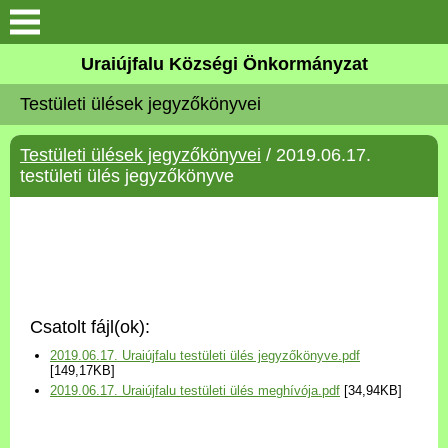
Köszöntő
Uraiújfalu Községi Önkormányzat
Testületi ülések jegyzőkönyvei
Elérhetőségek
Testületi ülések jegyzőkönyvei
/ 2019.06.17.
Uraiújfalu
testületi ülés jegyzőkönyve
Önkormányzat
Közös Önkormányzati
Hivatal
Csatolt fájl(ok):
Választási információk
2019.06.17. Uraiújfalu testületi ülés jegyzőkönyve.pdf
[149,17KB]
2019.06.17. Uraiújfalu testületi ülés meghívója.pdf
[34,94KB]
Versenyképes Járások
Program