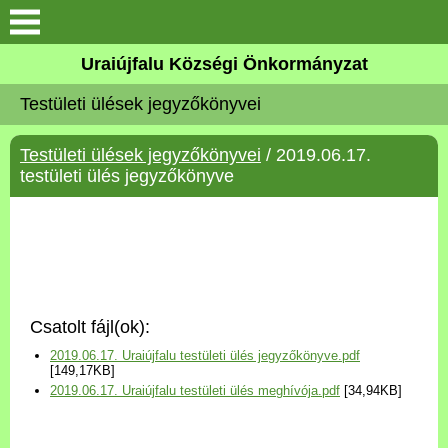
Köszöntő
Uraiújfalu Községi Önkormányzat
Testületi ülések jegyzőkönyvei
Elérhetőségek
Testületi ülések jegyzőkönyvei
/ 2019.06.17.
Uraiújfalu
testületi ülés jegyzőkönyve
Önkormányzat
Közös Önkormányzati
Hivatal
Csatolt fájl(ok):
Választási információk
2019.06.17. Uraiújfalu testületi ülés jegyzőkönyve.pdf
[149,17KB]
2019.06.17. Uraiújfalu testületi ülés meghívója.pdf
[34,94KB]
Versenyképes Járások
Program