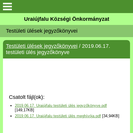
Köszöntő
Uraiújfalu Községi Önkormányzat
Testületi ülések jegyzőkönyvei
Elérhetőségek
Testületi ülések jegyzőkönyvei
/ 2019.06.17.
Uraiújfalu
testületi ülés jegyzőkönyve
Önkormányzat
Közös Önkormányzati
Hivatal
Csatolt fájl(ok):
Választási információk
2019.06.17. Uraiújfalu testületi ülés jegyzőkönyve.pdf
[149,17KB]
2019.06.17. Uraiújfalu testületi ülés meghívója.pdf
[34,94KB]
Versenyképes Járások
Program