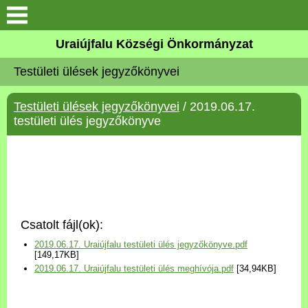
Köszöntő
Uraiújfalu Községi Önkormányzat
Testületi ülések jegyzőkönyvei
Elérhetőségek
Testületi ülések jegyzőkönyvei
/ 2019.06.17.
Uraiújfalu
testületi ülés jegyzőkönyve
Önkormányzat
Közös Önkormányzati
Hivatal
Csatolt fájl(ok):
Választási információk
2019.06.17. Uraiújfalu testületi ülés jegyzőkönyve.pdf
[149,17KB]
2019.06.17. Uraiújfalu testületi ülés meghívója.pdf
[34,94KB]
Versenyképes Járások
Program