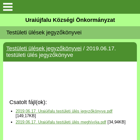
Köszöntő
Uraiújfalu Községi Önkormányzat
Testületi ülések jegyzőkönyvei
Elérhetőségek
Testületi ülések jegyzőkönyvei
/ 2019.06.17.
Uraiújfalu
testületi ülés jegyzőkönyve
Önkormányzat
Közös Önkormányzati
Hivatal
Csatolt fájl(ok):
Választási információk
2019.06.17. Uraiújfalu testületi ülés jegyzőkönyve.pdf
[149,17KB]
2019.06.17. Uraiújfalu testületi ülés meghívója.pdf
[34,94KB]
Versenyképes Járások
Program