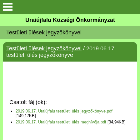
Köszöntő
Uraiújfalu Községi Önkormányzat
Testületi ülések jegyzőkönyvei
Elérhetőségek
Testületi ülések jegyzőkönyvei
/ 2019.06.17.
Uraiújfalu
testületi ülés jegyzőkönyve
Önkormányzat
Közös Önkormányzati
Hivatal
Csatolt fájl(ok):
Választási információk
2019.06.17. Uraiújfalu testületi ülés jegyzőkönyve.pdf
[149,17KB]
2019.06.17. Uraiújfalu testületi ülés meghívója.pdf
[34,94KB]
Versenyképes Járások
Program