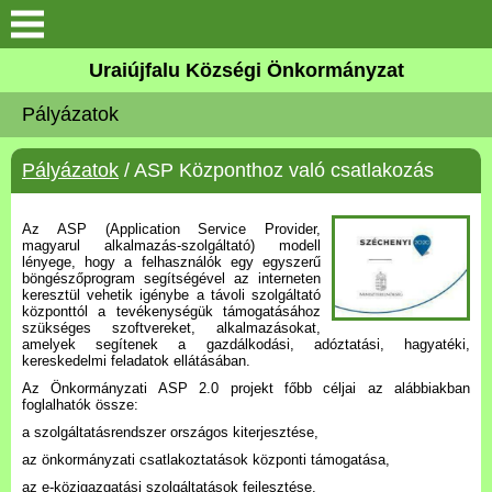
Köszöntő
Uraiújfalu Községi Önkormányzat
Pályázatok
Elérhetőségek
Pályázatok
/ ASP Központhoz való csatlakozás
Uraiújfalu
Az ASP (Application Service Provider,
Önkormányzat
magyarul alkalmazás-szolgáltató) modell
lényege, hogy a felhasználók egy egyszerű
böngészőprogram segítségével az interneten
Közös Önkormányzati
keresztül vehetik igénybe a távoli szolgáltató
központtól a tevékenységük támogatásához
Hivatal
szükséges szoftvereket, alkalmazásokat,
amelyek segítenek a gazdálkodási, adóztatási, hagyatéki,
kereskedelmi feladatok ellátásában.
Választási információk
Az Önkormányzati ASP 2.0 projekt főbb céljai az alábbiakban
foglalhatók össze:
Versenyképes Járások
a szolgáltatásrendszer országos kiterjesztése,
Program
az önkormányzati csatlakoztatások központi támogatása,
az e-közigazgatási szolgáltatások fejlesztése,