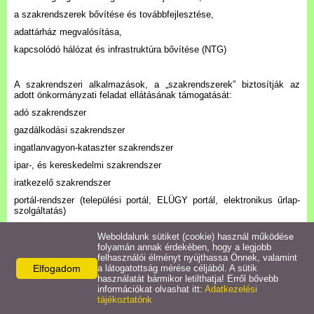
Települési Arculati
a szakrendszerek bővítése és továbbfejlesztése,
Kézikönyv
adattárház megvalósítása,
kapcsolódó hálózat és infrastruktúra bővítése (NTG)
Hírek
A szakrendszeri alkalmazások, a „szakrendszerek” biztosítják az
adott önkormányzati feladat ellátásának támogatását:
Bezerédj Amália Óvoda
adó szakrendszer
gazdálkodási szakrendszer
Önkormányzati konyha
ingatlanvagyon-kataszter szakrendszer
ipar-, és kereskedelmi szakrendszer
Egyéb intézmények
iratkezelő szakrendszer
portál-rendszer (települési portál, ELÜGY portál, elektronikus űrlap-
szolgáltatás)
Egyéb szolgáltatások
hagyatéki leltárrendszer
Weboldalunk sütiket (cookie) használ működése
folyamán annak érdekében, hogy a legjobb
Egészségügyi ellátás
felhasználói élményt nyújthassa Önnek, valamint
Csatlakozást támogató pályázati konstrukció
Elfogadom
a látogatottság mérése céljából. A sütik
használatát bármikor letilthatja! Erről bővebb
Az országos kiterjesztés – az önkormányzati ASP központhoz történő
Uraiújfalu Sportegyesület
információkat olvashat itt:
Adatkezelési
csatlakozás elősegítése – érdekében a KÖFOP-1.2.1-VEKOP-16
tájékoztatónk
„csatlakoztatási konstrukció az önkormányzati ASP rendszer
országos kiterjesztéséhez” pályázati felhívás keretében