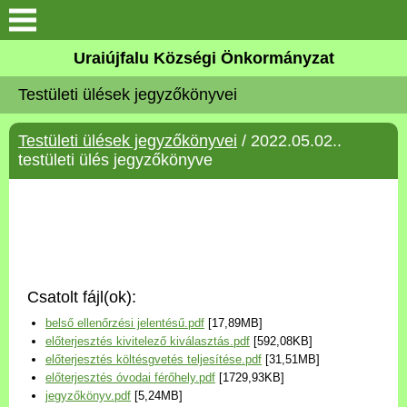
Köszöntő
Uraiújfalu Községi Önkormányzat
Testületi ülések jegyzőkönyvei
Elérhetőségek
Testületi ülések jegyzőkönyvei
/ 2022.05.02..
Uraiújfalu
testületi ülés jegyzőkönyve
Önkormányzat
Közös Önkormányzati
Hivatal
Csatolt fájl(ok):
Választási információk
belső ellenőrzési jelentésű.pdf
[17,89MB]
előterjesztés kivitelező kiválasztás.pdf
[592,08KB]
Versenyképes Járások
előterjesztés költésgvetés teljesítése.pdf
[31,51MB]
Program
előterjesztés óvodai férőhely.pdf
[1729,93KB]
jegyzőkönyv.pdf
[5,24MB]