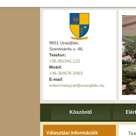
9651 Uraiújfalu,
Szentivánfa u. 46.
Telefon:
+36-95/345-122
Mobil:
+36-30/678-2063
E-mail:
onkormanyzat@uraiujfalu.hu
Köszöntő
Elér
Választási információk
Tes