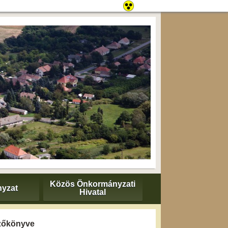
Közös Önkormányzati
yzat
Hivatal
gyzőkönyve