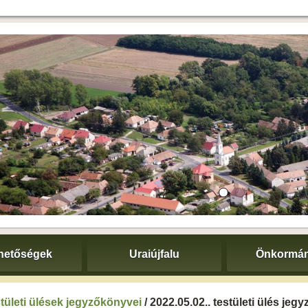
hetőségek
Uraiújfalu
Önkormán
tületi ülések jegyzőkönyvei
/ 2022.05.02.. testületi ülés je