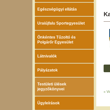
Egészségügyi ellátás
K
Uraiújfalu Sportegyesület
Önkéntes Tűzoltó és
Polgárőr Egyesület
Látnivalók
Pályázatok
Testületi ülések
jegyzőkönyvei
«
Vi
Ügyleírások