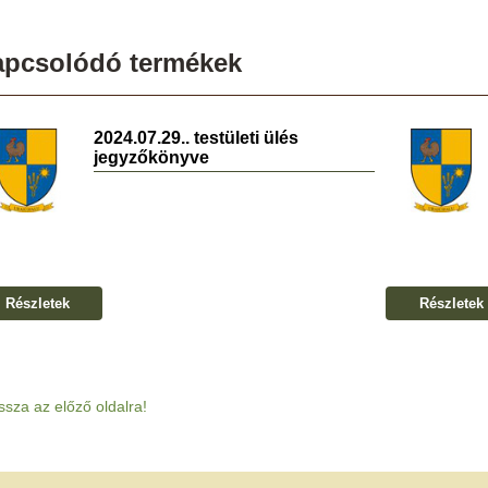
apcsolódó termékek
2024.07.29.. testületi ülés
jegyzőkönyve
Részletek
Részletek
ssza az előző oldalra!