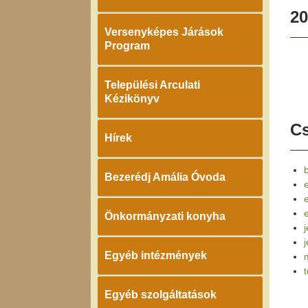
20
Versenyképes Járások
Program
Települési Arculati
Kézikönyv
Cs
Hírek
Bezerédj Amália Óvoda
e
Önkormányzati konyha
j
Egyéb intézmények
Egyéb szolgáltatások