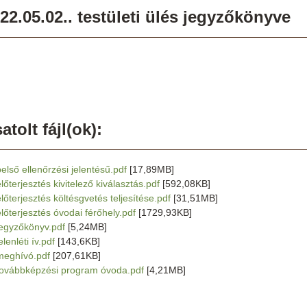
22.05.02.. testületi ülés jegyzőkönyve
atolt fájl(ok):
belső ellenőrzési jelentésű.pdf
[17,89MB]
lőterjesztés kivitelező kiválasztás.pdf
[592,08KB]
előterjesztés költésgvetés teljesítése.pdf
[31,51MB]
előterjesztés óvodai férőhely.pdf
[1729,93KB]
jegyzőkönyv.pdf
[5,24MB]
elenléti ív.pdf
[143,6KB]
meghívó.pdf
[207,61KB]
továbbképzési program óvoda.pdf
[4,21MB]