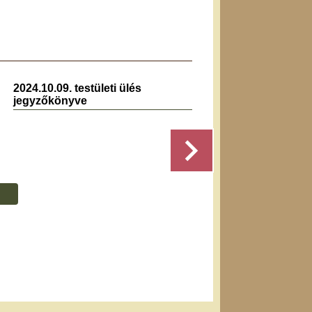
2024.10.09. testületi ülés
2024.0
jegyzőkönyve
jegyz
Részletek