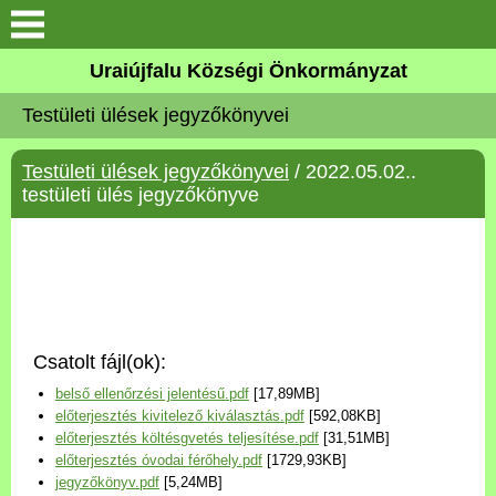
Köszöntő
Uraiújfalu Községi Önkormányzat
Testületi ülések jegyzőkönyvei
Elérhetőségek
Testületi ülések jegyzőkönyvei
/ 2022.05.02..
Uraiújfalu
testületi ülés jegyzőkönyve
Önkormányzat
Közös Önkormányzati
Hivatal
Csatolt fájl(ok):
Választási információk
belső ellenőrzési jelentésű.pdf
[17,89MB]
előterjesztés kivitelező kiválasztás.pdf
[592,08KB]
Versenyképes Járások
előterjesztés költésgvetés teljesítése.pdf
[31,51MB]
Program
előterjesztés óvodai férőhely.pdf
[1729,93KB]
jegyzőkönyv.pdf
[5,24MB]