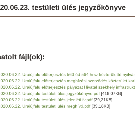
20.06.23. testületi ülés jegyzőkönyve
atolt fájl(ok):
2020.06.22. Uraiújfalu előterjesztés 563 éd 564 hrsz közterületté nyilvá
2020.06.22. Uraiújfalu előterjesztés megbízási szerződés közterület ka
2020.06.22. Uraiújfalu előterjesztés pályázat Hivatal székhely infrastrukt
2020.06.22. Uraiújfalu testületi ülés jegyzőkönyve.pdf
[418,07KB]
020.06.22. Uraiújfalu testületi ülés jelenléti ív.pdf
[29,21KB]
2020.06.22. Uraiújfalu testületi ülés meghívó.pdf
[39,18KB]