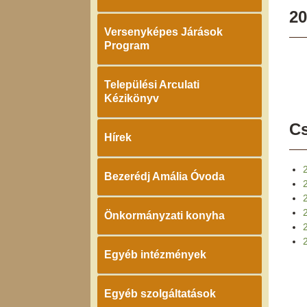
20
Versenyképes Járások
Program
Települési Arculati
Kézikönyv
Cs
Hírek
Bezerédj Amália Óvoda
Önkormányzati konyha
2
Egyéb intézmények
Egyéb szolgáltatások