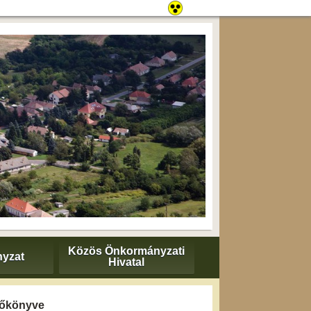
Közös Önkormányzati
yzat
Hivatal
yzőkönyve