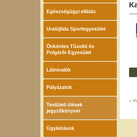
K
Egészségügyi ellátás
Uraiújfalu Sportegyesület
Önkéntes Tűzoltó és
Polgárőr Egyesület
Látnivalók
Pályázatok
«
Vi
Testületi ülések
jegyzőkönyvei
Ügyleírások