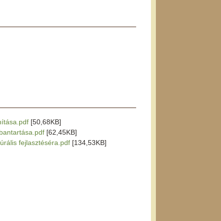
nítása.pdf
[50,68KB]
rbantartása.pdf
[62,45KB]
úrális fejlasztéséra.pdf
[134,53KB]