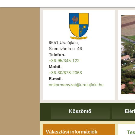
9651 Uraiújfalu,
Szentivánfa u. 46.
Telefon:
+36-95/345-122
Mobil:
+36-30/678-2063
E-mail:
onkormanyzat@uraiujfalu.hu
Köszöntő
Elér
Választási információk
Tes