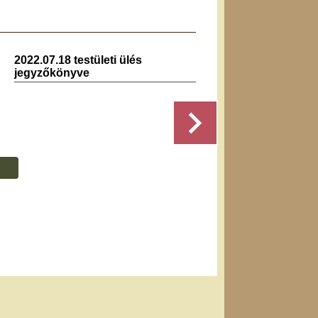
2022.07.18 testületi ülés
2022.0
jegyzőkönyve
jegyz
Részletek