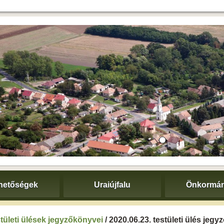
hetőségek
Uraiújfalu
Önkormán
tületi ülések jegyzőkönyvei
/ 2020.06.23. testületi ülés jeg