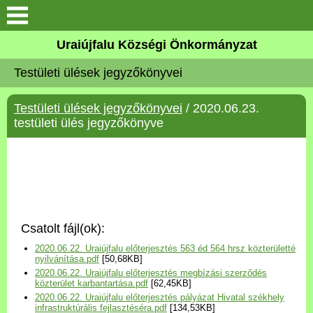
Köszöntő
Uraiújfalu Községi Önkormányzat
Testületi ülések jegyzőkönyvei
Elérhetőségek
Testületi ülések jegyzőkönyvei
/ 2020.06.23.
Uraiújfalu
testületi ülés jegyzőkönyve
Önkormányzat
Közös Önkormányzati
Hivatal
Csatolt fájl(ok):
Választási információk
2020.06.22. Uraiújfalu előterjesztés 563 éd 564 hrsz közterületté
nyilvánítása.pdf
[50,68KB]
2020.06.22. Uraiújfalu előterjesztés megbízási szerződés
Versenyképes Járások
közterület karbantartása.pdf
[62,45KB]
Program
2020.06.22. Uraiújfalu előterjesztés pályázat Hivatal székhely
infrastruktúrális fejlasztéséra.pdf
[134,53KB]