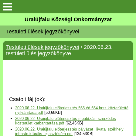
Köszöntő
Uraiújfalu Községi Önkormányzat
Testületi ülések jegyzőkönyvei
Elérhetőségek
Testületi ülések jegyzőkönyvei
/ 2020.06.23.
Uraiújfalu
testületi ülés jegyzőkönyve
Önkormányzat
Közös Önkormányzati
Hivatal
Csatolt fájl(ok):
Választási információk
2020.06.22. Uraiújfalu előterjesztés 563 éd 564 hrsz közterületté
nyilvánítása.pdf
[50,68KB]
2020.06.22. Uraiújfalu előterjesztés megbízási szerződés
Versenyképes Járások
közterület karbantartása.pdf
[62,45KB]
Program
2020.06.22. Uraiújfalu előterjesztés pályázat Hivatal székhely
infrastruktúrális fejlasztéséra.pdf
[134,53KB]