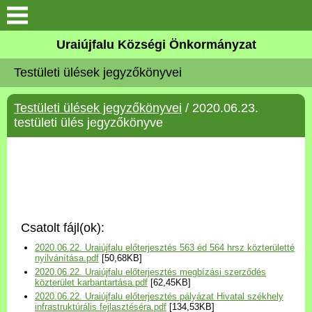
Köszöntő
Uraiújfalu Községi Önkormányzat
Testületi ülések jegyzőkönyvei
Elérhetőségek
Testületi ülések jegyzőkönyvei
/ 2020.06.23.
Uraiújfalu
testületi ülés jegyzőkönyve
Önkormányzat
Közös Önkormányzati
Hivatal
Csatolt fájl(ok):
Választási információk
2020.06.22. Uraiújfalu előterjesztés 563 éd 564 hrsz közterületté
nyilvánítása.pdf
[50,68KB]
2020.06.22. Uraiújfalu előterjesztés megbízási szerződés
Versenyképes Járások
közterület karbantartása.pdf
[62,45KB]
Program
2020.06.22. Uraiújfalu előterjesztés pályázat Hivatal székhely
infrastruktúrális fejlasztéséra.pdf
[134,53KB]