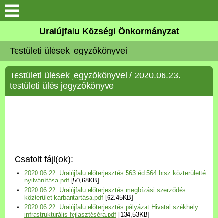
Köszöntő
Uraiújfalu Községi Önkormányzat
Testületi ülések jegyzőkönyvei
Elérhetőségek
Testületi ülések jegyzőkönyvei
/ 2020.06.23.
Uraiújfalu
testületi ülés jegyzőkönyve
Önkormányzat
Közös Önkormányzati
Hivatal
Csatolt fájl(ok):
Választási információk
2020.06.22. Uraiújfalu előterjesztés 563 éd 564 hrsz közterületté
nyilvánítása.pdf
[50,68KB]
2020.06.22. Uraiújfalu előterjesztés megbízási szerződés
Versenyképes Járások
közterület karbantartása.pdf
[62,45KB]
Program
2020.06.22. Uraiújfalu előterjesztés pályázat Hivatal székhely
infrastruktúrális fejlasztéséra.pdf
[134,53KB]