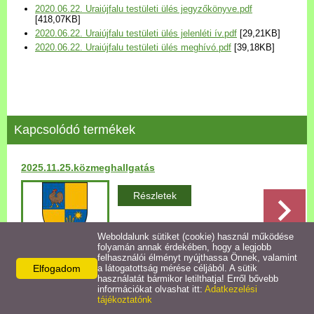
2020.06.22. Uraiújfalu testületi ülés jegyzőkönyve.pdf
Települési Arculati
[418,07KB]
Kézikönyv
2020.06.22. Uraiújfalu testületi ülés jelenléti ív.pdf
[29,21KB]
2020.06.22. Uraiújfalu testületi ülés meghívó.pdf
[39,18KB]
Hírek
Bezerédj Amália Óvoda
Kapcsolódó termékek
Önkormányzati konyha
2025.11.25.közmeghallgatás
Egyéb intézmények
Részletek
Egyéb szolgáltatások
Weboldalunk sütiket (cookie) használ működése
folyamán annak érdekében, hogy a legjobb
Egészségügyi ellátás
felhasználói élményt nyújthassa Önnek, valamint
Elfogadom
a látogatottság mérése céljából. A sütik
használatát bármikor letilthatja! Erről bővebb
Vissza az előző oldalra!
Uraiújfalu Sportegyesület
információkat olvashat itt:
Adatkezelési
tájékoztatónk