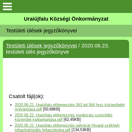
Köszöntő
Uraiújfalu Községi Önkormányzat
Testületi ülések jegyzőkönyvei
Elérhetőségek
Testületi ülések jegyzőkönyvei
/ 2020.06.23.
Uraiújfalu
testületi ülés jegyzőkönyve
Önkormányzat
Közös Önkormányzati
Hivatal
Csatolt fájl(ok):
Választási információk
2020.06.22. Uraiújfalu előterjesztés 563 éd 564 hrsz közterületté
nyilvánítása.pdf
[50,68KB]
2020.06.22. Uraiújfalu előterjesztés megbízási szerződés
Versenyképes Járások
közterület karbantartása.pdf
[62,45KB]
Program
2020.06.22. Uraiújfalu előterjesztés pályázat Hivatal székhely
infrastruktúrális fejlasztéséra.pdf
[134,53KB]