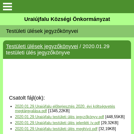
Köszöntő
Uraiújfalu Községi Önkormányzat
Testületi ülések jegyzőkönyvei
Elérhetőségek
Testületi ülések jegyzőkönyvei
/ 2020.01.29
Uraiújfalu
testületi ülés jegyzőkönyve
Önkormányzat
Közös Önkormányzati
Hivatal
Csatolt fájl(ok):
Választási információk
2020.01.29.Uraiújfalu előterjesztés 2020. évi költségvetés
megtárgyalása.pdf
[1345,22KB]
2020.01.29.Uraiújfalu testületi ülés jegyzőkönyv.pdf
[448,55KB]
Versenyképes Járások
2020.01.29.Uraiújfalu testületi ülés jelenléti ív.pdf
[29,32KB]
Program
2020.01.29.Uraiújfalu testületi ülés meghívó.pdf
[32,19KB]