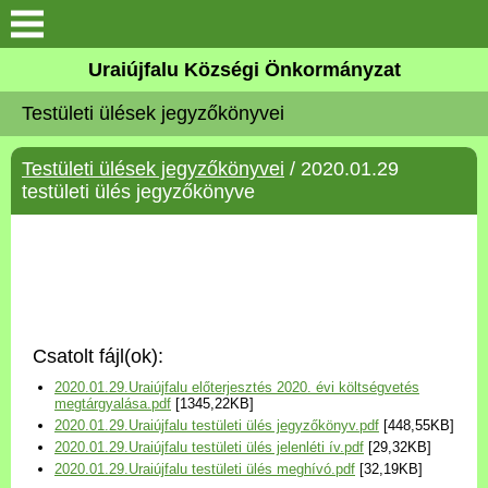
Köszöntő
Uraiújfalu Községi Önkormányzat
Testületi ülések jegyzőkönyvei
Elérhetőségek
Testületi ülések jegyzőkönyvei
/ 2020.01.29
Uraiújfalu
testületi ülés jegyzőkönyve
Önkormányzat
Közös Önkormányzati
Hivatal
Csatolt fájl(ok):
Választási információk
2020.01.29.Uraiújfalu előterjesztés 2020. évi költségvetés
megtárgyalása.pdf
[1345,22KB]
2020.01.29.Uraiújfalu testületi ülés jegyzőkönyv.pdf
[448,55KB]
Versenyképes Járások
2020.01.29.Uraiújfalu testületi ülés jelenléti ív.pdf
[29,32KB]
Program
2020.01.29.Uraiújfalu testületi ülés meghívó.pdf
[32,19KB]