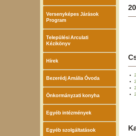
20
Versenyképes Járások
Program
Települési Arculati
Kézikönyv
Cs
Hírek
Bezerédj Amália Óvoda
2
Önkormányzati konyha
Egyéb intézmények
K
Egyéb szolgáltatások