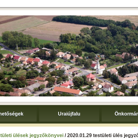
hetőségek
Uraiújfalu
Önkormán
tületi ülések jegyzőkönyvei
/ 2020.01.29 testületi ülés jegy