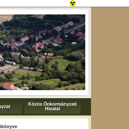
Közös Önkormányzati
yzat
Hivatal
zőkönyve