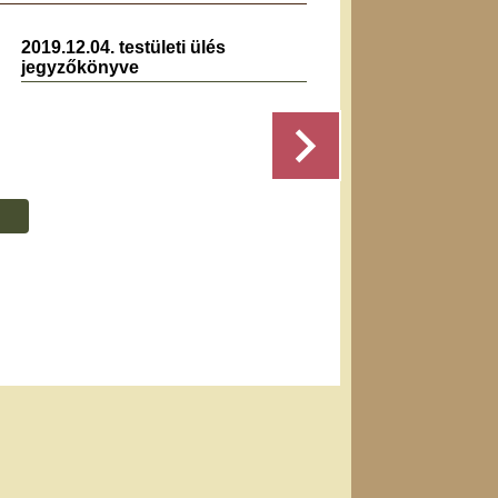
2019.12.04. testületi ülés
2024.1
jegyzőkönyve
jegyz
Részletek