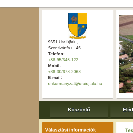
9651 Uraiújfalu,
Szentivánfa u. 46.
Telefon:
+36-95/345-122
Mobil:
+36-30/678-2063
E-mail:
onkormanyzat@uraiujfalu.hu
Köszöntő
Elér
Választási információk
Tes