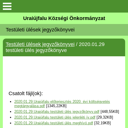
Köszöntő
Uraiújfalu Községi Önkormányzat
Testületi ülések jegyzőkönyvei
Elérhetőségek
Testületi ülések jegyzőkönyvei
/ 2020.01.29
Uraiújfalu
testületi ülés jegyzőkönyve
Önkormányzat
Közös Önkormányzati
Hivatal
Csatolt fájl(ok):
Választási információk
2020.01.29.Uraiújfalu előterjesztés 2020. évi költségvetés
megtárgyalása.pdf
[1345,22KB]
2020.01.29.Uraiújfalu testületi ülés jegyzőkönyv.pdf
[448,55KB]
Versenyképes Járások
2020.01.29.Uraiújfalu testületi ülés jelenléti ív.pdf
[29,32KB]
Program
2020.01.29.Uraiújfalu testületi ülés meghívó.pdf
[32,19KB]