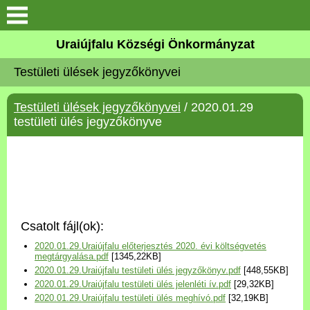
Köszöntő
Uraiújfalu Községi Önkormányzat
Testületi ülések jegyzőkönyvei
Elérhetőségek
Testületi ülések jegyzőkönyvei
/ 2020.01.29
Uraiújfalu
testületi ülés jegyzőkönyve
Önkormányzat
Közös Önkormányzati
Hivatal
Csatolt fájl(ok):
Választási információk
2020.01.29.Uraiújfalu előterjesztés 2020. évi költségvetés
megtárgyalása.pdf
[1345,22KB]
2020.01.29.Uraiújfalu testületi ülés jegyzőkönyv.pdf
[448,55KB]
Versenyképes Járások
2020.01.29.Uraiújfalu testületi ülés jelenléti ív.pdf
[29,32KB]
Program
2020.01.29.Uraiújfalu testületi ülés meghívó.pdf
[32,19KB]