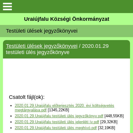
Köszöntő
Uraiújfalu Községi Önkormányzat
Testületi ülések jegyzőkönyvei
Elérhetőségek
Testületi ülések jegyzőkönyvei
/ 2020.01.29
Uraiújfalu
testületi ülés jegyzőkönyve
Önkormányzat
Közös Önkormányzati
Hivatal
Csatolt fájl(ok):
Választási információk
2020.01.29.Uraiújfalu előterjesztés 2020. évi költségvetés
megtárgyalása.pdf
[1345,22KB]
2020.01.29.Uraiújfalu testületi ülés jegyzőkönyv.pdf
[448,55KB]
Versenyképes Járások
2020.01.29.Uraiújfalu testületi ülés jelenléti ív.pdf
[29,32KB]
Program
2020.01.29.Uraiújfalu testületi ülés meghívó.pdf
[32,19KB]