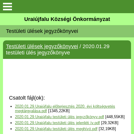
Köszöntő
Uraiújfalu Községi Önkormányzat
Testületi ülések jegyzőkönyvei
Elérhetőségek
Testületi ülések jegyzőkönyvei
/ 2020.01.29
Uraiújfalu
testületi ülés jegyzőkönyve
Önkormányzat
Közös Önkormányzati
Hivatal
Csatolt fájl(ok):
Választási információk
2020.01.29.Uraiújfalu előterjesztés 2020. évi költségvetés
megtárgyalása.pdf
[1345,22KB]
2020.01.29.Uraiújfalu testületi ülés jegyzőkönyv.pdf
[448,55KB]
Versenyképes Járások
2020.01.29.Uraiújfalu testületi ülés jelenléti ív.pdf
[29,32KB]
Program
2020.01.29.Uraiújfalu testületi ülés meghívó.pdf
[32,19KB]