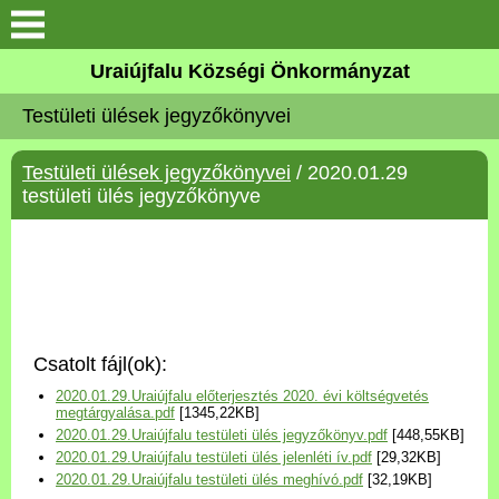
Köszöntő
Uraiújfalu Községi Önkormányzat
Testületi ülések jegyzőkönyvei
Elérhetőségek
Testületi ülések jegyzőkönyvei
/ 2020.01.29
Uraiújfalu
testületi ülés jegyzőkönyve
Önkormányzat
Közös Önkormányzati
Hivatal
Csatolt fájl(ok):
Választási információk
2020.01.29.Uraiújfalu előterjesztés 2020. évi költségvetés
megtárgyalása.pdf
[1345,22KB]
2020.01.29.Uraiújfalu testületi ülés jegyzőkönyv.pdf
[448,55KB]
Versenyképes Járások
2020.01.29.Uraiújfalu testületi ülés jelenléti ív.pdf
[29,32KB]
Program
2020.01.29.Uraiújfalu testületi ülés meghívó.pdf
[32,19KB]