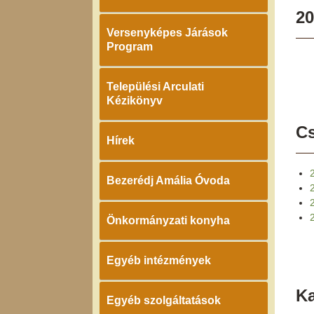
20
Versenyképes Járások
Program
Települési Arculati
Kézikönyv
Cs
Hírek
Bezerédj Amália Óvoda
2
Önkormányzati konyha
Egyéb intézmények
K
Egyéb szolgáltatások