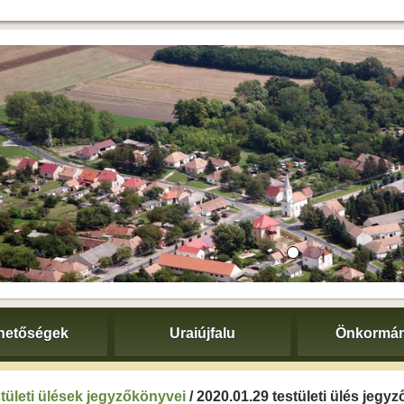
hetőségek
Uraiújfalu
Önkormán
tületi ülések jegyzőkönyvei
/ 2020.01.29 testületi ülés jegy