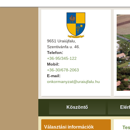
9651 Uraiújfalu,
Szentivánfa u. 46.
Telefon:
+36-95/345-122
Mobil:
+36-30/678-2063
E-mail:
onkormanyzat@uraiujfalu.hu
Köszöntő
Elér
Választási információk
Tes