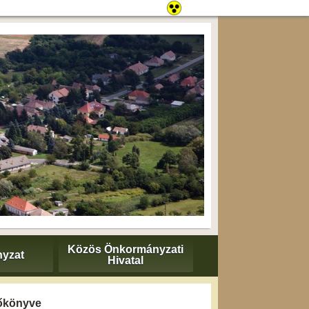
Közös Önkormányzati
yzat
Hivatal
zőkönyve