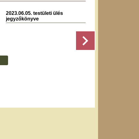
2023.06.05. testületi ülés
20
jegyzőkönyve
Részletek