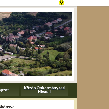
Közös Önkormányzati
yzat
Hivatal
zőkönyve