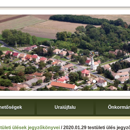
hetőségek
Uraiújfalu
Önkormán
tületi ülések jegyzőkönyvei
/ 2020.01.29 testületi ülés jegy