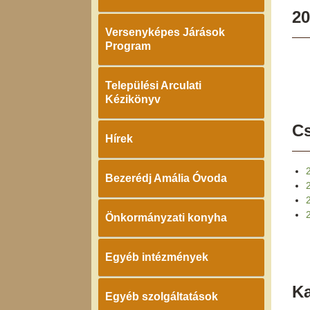
20
Versenyképes Járások
Program
Települési Arculati
Kézikönyv
Cs
Hírek
Bezerédj Amália Óvoda
2
Önkormányzati konyha
Egyéb intézmények
K
Egyéb szolgáltatások