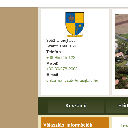
9651 Uraiújfalu,
Szentivánfa u. 46.
Telefon:
+36-95/345-122
Mobil:
+36-30/678-2063
E-mail:
onkormanyzat@uraiujfalu.hu
Köszöntő
Elér
Választási információk
Tes