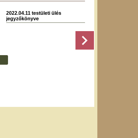
2022.04.11 testületi ülés
2023.0
jegyzőkönyve
jegyz
...
Részletek