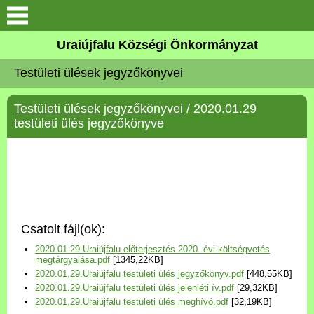
Köszöntő
Uraiújfalu Községi Önkormányzat
Testületi ülések jegyzőkönyvei
Elérhetőségek
Testületi ülések jegyzőkönyvei
/ 2020.01.29
Uraiújfalu
testületi ülés jegyzőkönyve
Önkormányzat
Közös Önkormányzati
Hivatal
Csatolt fájl(ok):
Választási információk
2020.01.29.Uraiújfalu előterjesztés 2020. évi költségvetés
megtárgyalása.pdf
[1345,22KB]
2020.01.29.Uraiújfalu testületi ülés jegyzőkönyv.pdf
[448,55KB]
Versenyképes Járások
2020.01.29.Uraiújfalu testületi ülés jelenléti ív.pdf
[29,32KB]
Program
2020.01.29.Uraiújfalu testületi ülés meghívó.pdf
[32,19KB]