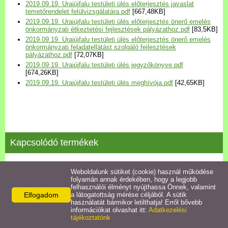
2019.09.19. Uraiújfalu testületi ülés előterjesztés javaslat
Települési Arculati
temetőrendelet felülvizsgálatára.pdf
[667,48KB]
Kézikönyv
2019.09.19. Uraiújfalu testületi ülés előterjesztés önerő emelés
önkormányzati étkeztetési fejlesztések pályázathoz.pdf
[83,5KB]
2019.09.19. Uraiújfalu testületi ülés előterjesztés önerő emelés
Hírek
önkormányzati feladatellátást szolgáló fejlesztések
pályázathoz.pdf
[72,07KB]
2019.09.19. Uraiújfalu testületi ülés jegyzőkönyve.pdf
[674,26KB]
Bezerédj Amália Óvoda
2019.09.19. Uraiújfalu testületi ülés meghívója.pdf
[42,65KB]
Önkormányzati konyha
Egyéb intézmények
Kapcsolódó termékek
Egyéb szolgáltatások
2020.01.29 testületi ülés jegyzőkönyve
Weboldalunk sütiket (cookie) használ működése
folyamán annak érdekében, hogy a legjobb
Egészségügyi ellátás
felhasználói élményt nyújthassa Önnek, valamint
Részletek
Elfogadom
a látogatottság mérése céljából. A sütik
használatát bármikor letilthatja! Erről bővebb
Uraiújfalu Sportegyesület
információkat olvashat itt:
Adatkezelési
tájékoztatónk