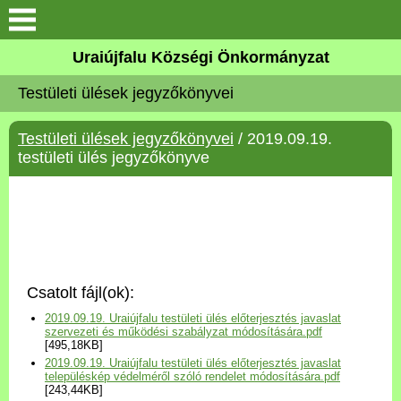
Köszöntő
Uraiújfalu Községi Önkormányzat
Testületi ülések jegyzőkönyvei
Elérhetőségek
Testületi ülések jegyzőkönyvei
/ 2019.09.19.
Uraiújfalu
testületi ülés jegyzőkönyve
Önkormányzat
Közös Önkormányzati
Hivatal
Csatolt fájl(ok):
Választási információk
2019.09.19. Uraiújfalu testületi ülés előterjesztés javaslat
szervezeti és működési szabályzat módosítására.pdf
[495,18KB]
Versenyképes Járások
2019.09.19. Uraiújfalu testületi ülés előterjesztés javaslat
Program
településkép védelméről szóló rendelet módosítására.pdf
[243,44KB]