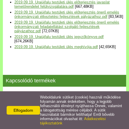
2019.09.19. Uraiújfalu testületi ülés előterjesztés javaslat
Települési Arculati
temetőrendelet felülvizsgálatára.pdf
[667,48KB]
Kézikönyv
2019.09.19. Uraiújfalu testületi ülés előterjesztés önerő emelés
önkormányzati étkeztetési fejlesztések pályázathoz.pdf
[83,5KB]
2019.09.19. Uraiújfalu testületi ülés előterjesztés önerő emelés
Hírek
önkormányzati feladatellátást szolgáló fejlesztések
pályázathoz.pdf
[72,07KB]
2019.09.19. Uraiújfalu testületi ülés jegyzőkönyve.pdf
[674,26KB]
Bezerédj Amália Óvoda
2019.09.19. Uraiújfalu testületi ülés meghívója.pdf
[42,65KB]
Önkormányzati konyha
Egyéb intézmények
Kapcsolódó termékek
Egyéb szolgáltatások
2025.02.13.testületi ülés jegyzőkönyve
Weboldalunk sütiket (cookie) használ működése
folyamán annak érdekében, hogy a legjobb
Egészségügyi ellátás
felhasználói élményt nyújthassa Önnek, valamint
Részletek
Elfogadom
a látogatottság mérése céljából. A sütik
használatát bármikor letilthatja! Erről bővebb
Uraiújfalu Sportegyesület
információkat olvashat itt:
Adatkezelési
tájékoztatónk