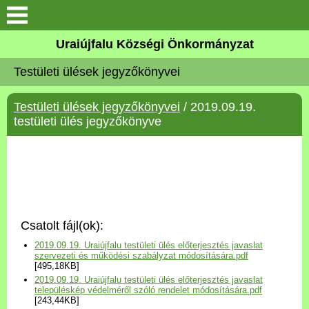
Köszöntő
Uraiújfalu Községi Önkormányzat
Testületi ülések jegyzőkönyvei
Elérhetőségek
Testületi ülések jegyzőkönyvei
/ 2019.09.19.
Uraiújfalu
testületi ülés jegyzőkönyve
Önkormányzat
Közös Önkormányzati
Hivatal
Csatolt fájl(ok):
Választási információk
2019.09.19. Uraiújfalu testületi ülés előterjesztés javaslat
szervezeti és működési szabályzat módosítására.pdf
[495,18KB]
Versenyképes Járások
2019.09.19. Uraiújfalu testületi ülés előterjesztés javaslat
Program
településkép védelméről szóló rendelet módosítására.pdf
[243,44KB]