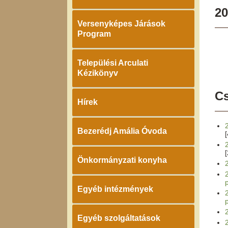
20
Versenyképes Járások
Program
Települési Arculati
Kézikönyv
Cs
Hírek
Bezerédj Amália Óvoda
Önkormányzati konyha
Egyéb intézmények
Egyéb szolgáltatások