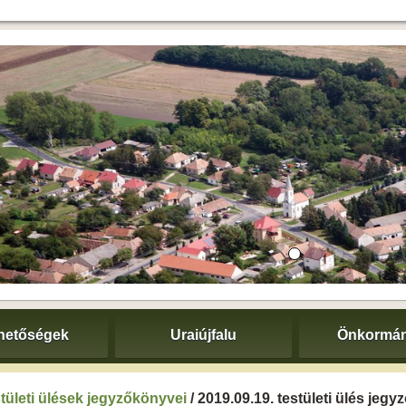
hetőségek
Uraiújfalu
Önkormán
tületi ülések jegyzőkönyvei
/ 2019.09.19. testületi ülés jeg