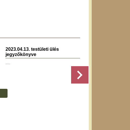
2023.04.13. testületi ülés
2020.0
jegyzőkönyve
jegyz
....
Részletek