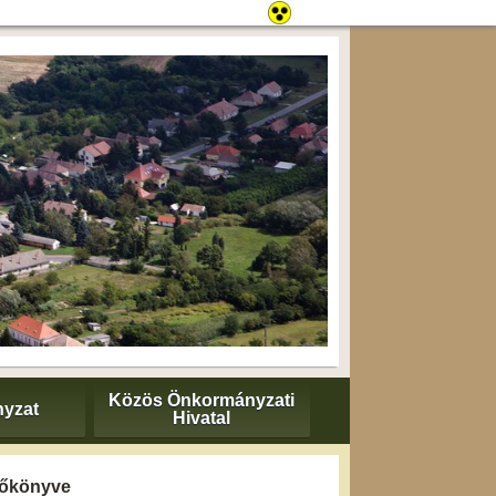
Közös Önkormányzati
yzat
Hivatal
yzőkönyve