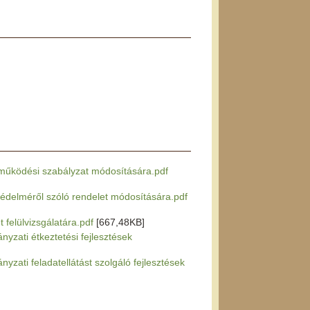
és működési szabályzat módosítására.pdf
p védelméről szóló rendelet módosítására.pdf
t felülvizsgálatára.pdf
[667,48KB]
nyzati étkeztetési fejlesztések
yzati feladatellátást szolgáló fejlesztések