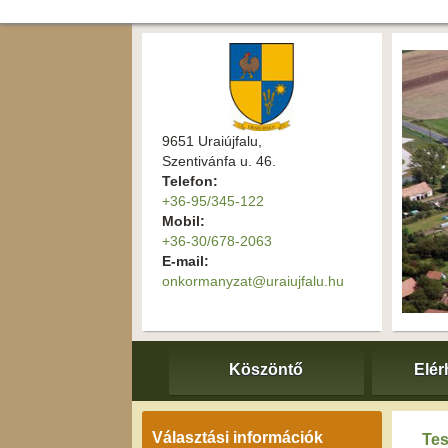
9651 Uraiújfalu,
Szentivánfa u. 46.
Telefon:
+36-95/345-122
Mobil:
+36-30/678-2063
E-mail:
onkormanyzat@uraiujfalu.hu
Köszöntő
Elér
Választási információk
Tes