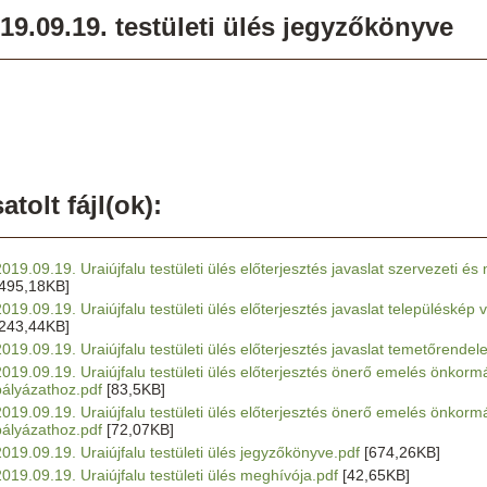
19.09.19. testületi ülés jegyzőkönyve
atolt fájl(ok):
2019.09.19. Uraiújfalu testületi ülés előterjesztés javaslat szervezeti 
[495,18KB]
2019.09.19. Uraiújfalu testületi ülés előterjesztés javaslat településké
[243,44KB]
2019.09.19. Uraiújfalu testületi ülés előterjesztés javaslat temetőrendele
2019.09.19. Uraiújfalu testületi ülés előterjesztés önerő emelés önkormá
pályázathoz.pdf
[83,5KB]
2019.09.19. Uraiújfalu testületi ülés előterjesztés önerő emelés önkormán
pályázathoz.pdf
[72,07KB]
2019.09.19. Uraiújfalu testületi ülés jegyzőkönyve.pdf
[674,26KB]
2019.09.19. Uraiújfalu testületi ülés meghívója.pdf
[42,65KB]